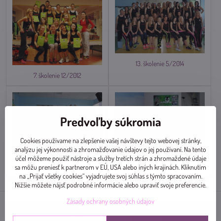
13. školenie 5/2014
7. školenie 12/2012
Predvoľby súkromia
Cookies používame na zlepšenie vašej návštevy tejto webovej stránky,
analýzu jej výkonnosti a zhromažďovanie údajov o jej používaní. Na tento
účel môžeme použiť nástroje a služby tretích strán a zhromaždené údaje
POWER nadstavba 5.apríl 2014
1. školenie 12.9.2010
sa môžu preniesť k partnerom v EÚ, USA alebo iných krajinách. Kliknutím
na „Prijať všetky cookies“ vyjadrujete svoj súhlas s týmto spracovaním.
Nižšie môžete nájsť podrobné informácie alebo upraviť svoje preferencie.
Zásady ochrany osobných údajov