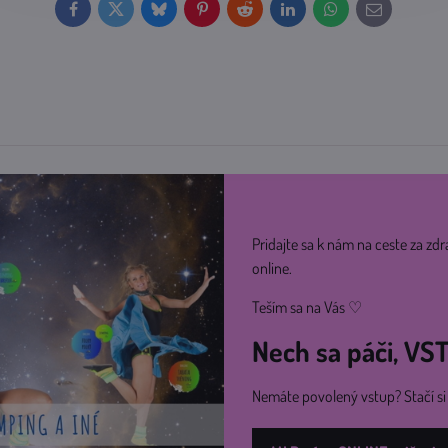
Facebook
Twitter
Bluesky
Pinterest
Reddit
LinkedIn
WhatsApp
E-
mail
Pridajte sa k nám na ceste za zdr
online.
Teším sa na Vás ♡
Nech sa páči, V
Nemáte povolený vstup? Stačí s