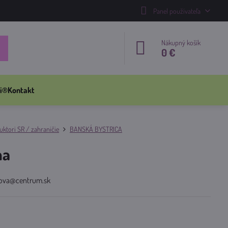
Panel používateľa
Nákupný košík
0 €
i®
Kontakt
ktori SR / zahraničie
BANSKÁ BYSTRICA
na
ysova@centrum.sk