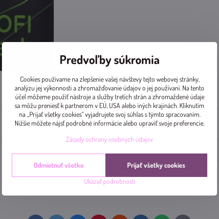
Predvoľby súkromia
Cookies používame na zlepšenie vašej návštevy tejto webovej stránky,
analýzu jej výkonnosti a zhromažďovanie údajov o jej používaní. Na tento
Doplnkové informácie
Diskusia
0
účel môžeme použiť nástroje a služby tretích strán a zhromaždené údaje
sa môžu preniesť k partnerom v EÚ, USA alebo iných krajinách. Kliknutím
na „Prijať všetky cookies“ vyjadrujete svoj súhlas s týmto spracovaním.
Nižšie môžete nájsť podrobné informácie alebo upraviť svoje preferencie.
Zásady ochrany osobných údajov
Odmietnuť všetko
Prijať všetky cookies
Ukázať podrobnosti