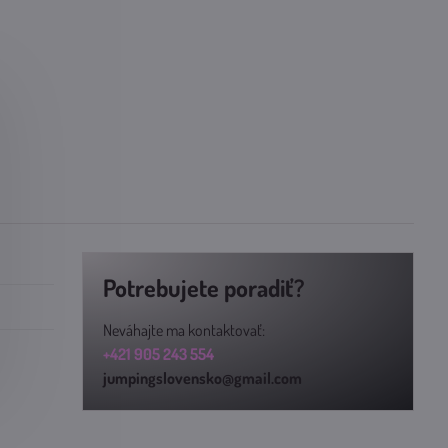
Potrebujete poradiť?
Neváhajte ma kontaktovať:
+421 905 243 554
jumpingslovensko@gmail.com