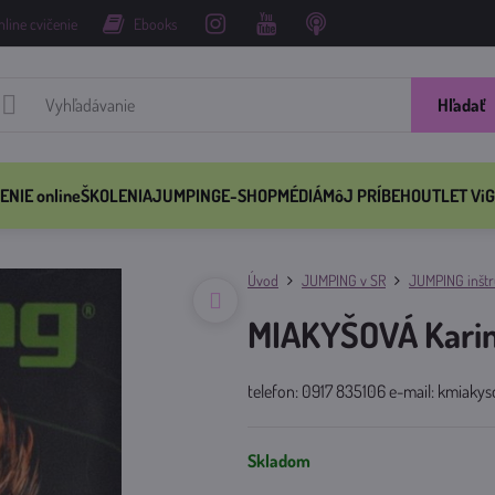
nline cvičenie
Ebooks
Hľadať
ENIE online
ŠKOLENIA
JUMPING
E-SHOP
MÉDIÁ
MôJ PRÍBEH
OUTLET ViG
Úvod
JUMPING v SR
JUMPING inštru
MIAKYŠOVÁ Kari
telefon: 0917 835106 e-mail: kmiak
Skladom