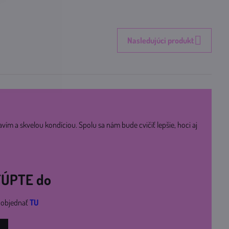
Nasledujúci produkt
avím a skvelou kondíciou. Spolu sa nám bude cvičiť lepšie, hoci aj
STÚPTE do
i objednať
TU