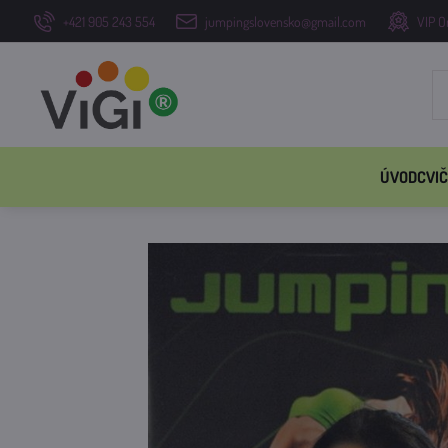
+421 905 243 554
jumpingslovensko@gmail.com
VIP O
ÚVOD
CVIČ