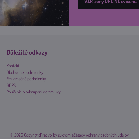
V.I.P. zóny ONLINE cvičenia
Dôležité odkazy
Kontakt
Obchodné podmienky
Reklamačné podmienky
GDPR
Poučenie o odstúpení od zmluvy
©
2026
Copyright
Predvoľby súkromia
Zásady ochrany osobných údajov