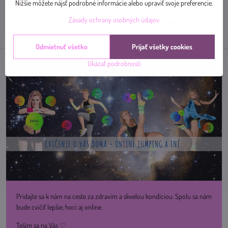
mail
Nižšie môžete nájsť podrobné informácie alebo upraviť svoje preferencie.
Zásady ochrany osobných údajov
Predchádzajúci produkt
Nasledujúci produkt
Odmietnuť všetko
Prijať všetky cookies
Ukázať podrobnosti
Pridajte sa k nám na ceste za zdravím a skvelou kondíciou. Spolu sa nám
bude cvičiť lepšie, hoci aj online.
Teším sa na Vás ♡