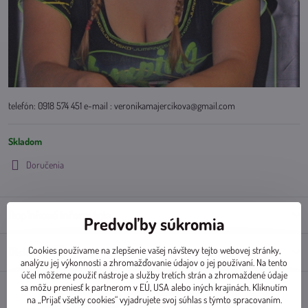
telefón: 0918 574 451 e-mail : veronikamajercikova@gmail.com
Skladom
Doručenia
Doplnkové informácie
Predvoľby súkromia
Cookies používame na zlepšenie vašej návštevy tejto webovej stránky,
Diskusia
0
analýzu jej výkonnosti a zhromažďovanie údajov o jej používaní. Na tento
účel môžeme použiť nástroje a služby tretích strán a zhromaždené údaje
sa môžu preniesť k partnerom v EÚ, USA alebo iných krajinách. Kliknutím
na „Prijať všetky cookies“ vyjadrujete svoj súhlas s týmto spracovaním.
Facebook
Twitter
Bluesky
Pinterest
Reddit
LinkedIn
WhatsApp
E-