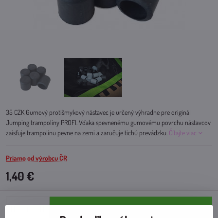
35 CZK Gumový protišmykový nástavec je určený výhradne pre originál
Jumping trampolíny PROFI. Vďaka spevnenému gumovému povrchu nástavcov
zaisťuje trampolínu pevne na zemi a zaručuje tichú prevádzku.
Čítajte viac
Priamo od výrobcu ČR
1,40 €
Do košíka