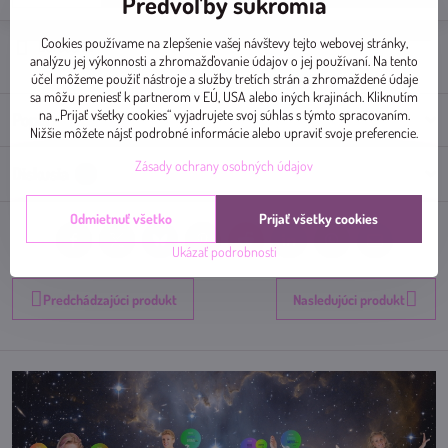
Predvoľby súkromia
Cookies používame na zlepšenie vašej návštevy tejto webovej stránky,
Doručenia
analýzu jej výkonnosti a zhromažďovanie údajov o jej používaní. Na tento
účel môžeme použiť nástroje a služby tretích strán a zhromaždené údaje
sa môžu preniesť k partnerom v EÚ, USA alebo iných krajinách. Kliknutím
na „Prijať všetky cookies“ vyjadrujete svoj súhlas s týmto spracovaním.
Popis
Nižšie môžete nájsť podrobné informácie alebo upraviť svoje preferencie.
Zásady ochrany osobných údajov
Diskusia
0
Odmietnuť všetko
Prijať všetky cookies
Facebook
Twitter
Bluesky
Pinterest
Reddit
LinkedIn
WhatsApp
E-
Ukázať podrobnosti
mail
Predchádzajúci produkt
Nasledujúci produkt