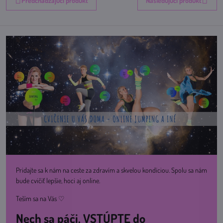
Predchádzajúci produkt
Nasledujúci produkt
Pridajte sa k nám na ceste za zdravím a skvelou kondíciou. Spolu sa nám
bude cvičiť lepšie, hoci aj online.
Teším sa na Vás ♡
Nech sa páči, VSTÚPTE do