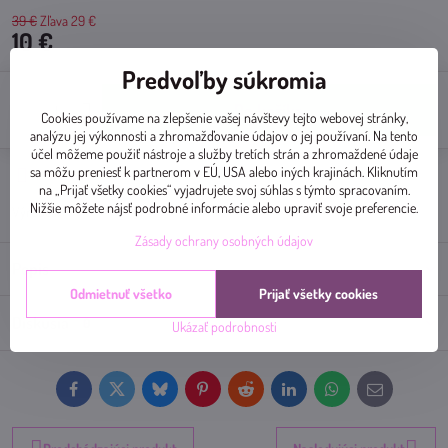
39 €
Zľava
29 €
10 €
Predvoľby súkromia
Do košíka
Cookies používame na zlepšenie vašej návštevy tejto webovej stránky,
analýzu jej výkonnosti a zhromažďovanie údajov o jej používaní. Na tento
účel môžeme použiť nástroje a služby tretích strán a zhromaždené údaje
sa môžu preniesť k partnerom v EÚ, USA alebo iných krajinách. Kliknutím
Doručenia
na „Prijať všetky cookies“ vyjadrujete svoj súhlas s týmto spracovaním.
Nižšie môžete nájsť podrobné informácie alebo upraviť svoje preferencie.
Výrobca:
ViGi Fashion
Zásady ochrany osobných údajov
Popis
Odmietnuť všetko
Prijať všetky cookies
Diskusia
0
Ukázať podrobnosti
Facebook
Twitter
Bluesky
Pinterest
Reddit
LinkedIn
WhatsApp
E-
mail