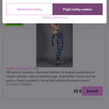
Určite sa vám bude páčiť
Odmietnuť všetko
Prijať všetky cookies
ONE&ONLY!!!
Ukázať podrobnosti
AKCIA
TOP produkt
ViGiOveral Flexi ČF dlhý
ViGi overal je revolúciou v športovom oblečení. Je vhodným spoločníkom pri
rôznych cvičeniach, najmä pri pilatese a joge. Je pohodlný a krásne vytvaruje
postavu. Overal je vyrobený z čiernej látky potlačený farebnými slovami.
Dostupnosť:
Skladom
25 €
Zobraziť