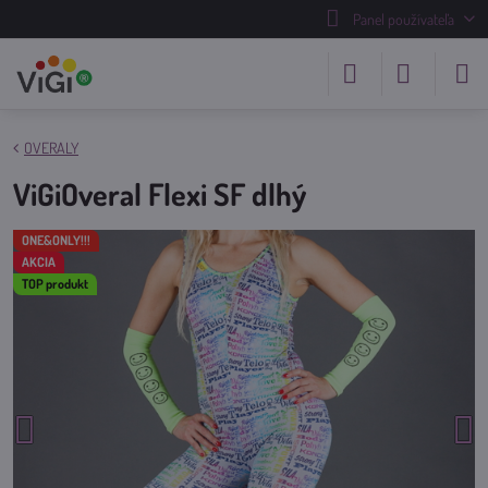
Panel používateľa
OVERALY
ViGiOveral Flexi SF dlhý
ONE&ONLY!!!
AKCIA
TOP produkt