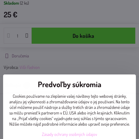
Skladom
(
2
ks)
25 €
Do košíka
Doručenia
Výrobca:
ViGi Fashion
Predvoľby súkromia
Diskusia
0
Cookies používame na zlepšenie vašej návštevy tejto webovej stránky,
analýzu jej výkonnosti a zhromažďovanie údajov o jej používaní. Na tento
účel môžeme použiť nástroje a služby tretích strán a zhromaždené údaje
Facebook
Twitter
Bluesky
Pinterest
Reddit
LinkedIn
WhatsApp
E-
mail
sa môžu preniesť k partnerom v EÚ, USA alebo iných krajinách. Kliknutím
na „Prijať všetky cookies“ vyjadrujete svoj súhlas s týmto spracovaním.
Nižšie môžete nájsť podrobné informácie alebo upraviť svoje preferencie.
Predchádzajúci produkt
Nasledujúci produkt
Zásady ochrany osobných údajov