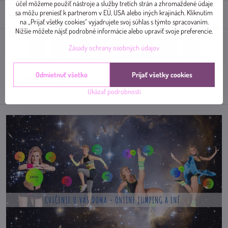
účel môžeme použiť nástroje a služby tretích strán a zhromaždené údaje
sa môžu preniesť k partnerom v EÚ, USA alebo iných krajinách. Kliknutím
Diskusia
0
na „Prijať všetky cookies“ vyjadrujete svoj súhlas s týmto spracovaním.
Nižšie môžete nájsť podrobné informácie alebo upraviť svoje preferencie.
Zásady ochrany osobných údajov
Facebook
Twitter
Bluesky
Pinterest
Reddit
LinkedIn
WhatsApp
E-
mail
Odmietnuť všetko
Prijať všetky cookies
Predchádzajúci produkt
Nasledujúci produkt
Ukázať podrobnosti