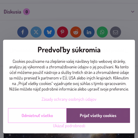
Diskusia
0
Facebook
Twitter
Bluesky
Pinterest
Reddit
LinkedIn
WhatsApp
E-
mail
Predvoľby súkromia
Predchádzajúci produkt
Nasledujúci produkt
Cookies používame na zlepšenie vašej návštevy tejto webovej stránky,
analýzu jej výkonnosti a zhromažďovanie údajov o jej používaní. Na tento
účel môžeme použiť nástroje a služby tretích strán a zhromaždené údaje
sa môžu preniesť k partnerom v EÚ, USA alebo iných krajinách. Kliknutím
na „Prijať všetky cookies“ vyjadrujete svoj súhlas s týmto spracovaním.
Nižšie môžete nájsť podrobné informácie alebo upraviť svoje preferencie.
Zásady ochrany osobných údajov
Odmietnuť všetko
Prijať všetky cookies
Ukázať podrobnosti