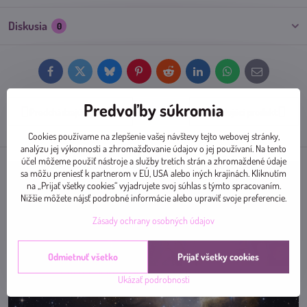
Diskusia
0
Facebook
Twitter
Bluesky
Pinterest
Reddit
LinkedIn
WhatsApp
E-
mail
Predvoľby súkromia
Predchádzajúci produkt
Nasledujúci produkt
Cookies používame na zlepšenie vašej návštevy tejto webovej stránky,
analýzu jej výkonnosti a zhromažďovanie údajov o jej používaní. Na tento
účel môžeme použiť nástroje a služby tretích strán a zhromaždené údaje
sa môžu preniesť k partnerom v EÚ, USA alebo iných krajinách. Kliknutím
na „Prijať všetky cookies“ vyjadrujete svoj súhlas s týmto spracovaním.
Nižšie môžete nájsť podrobné informácie alebo upraviť svoje preferencie.
Zásady ochrany osobných údajov
Odmietnuť všetko
Prijať všetky cookies
Ukázať podrobnosti