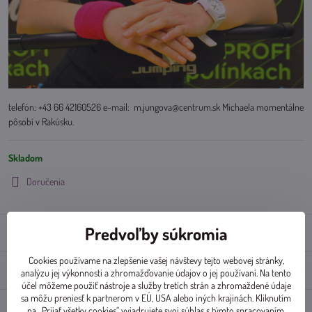
telefón: +43 66 42160526 e-mail: m.jungova@centrum.sk Michaela momentálne
pôsobí v Rakúsku.
Skladom
Doručenia
Predvoľby súkromia
Doplnkové informácie
Cookies používame na zlepšenie vašej návštevy tejto webovej stránky,
Diskusia
0
analýzu jej výkonnosti a zhromažďovanie údajov o jej používaní. Na tento
účel môžeme použiť nástroje a služby tretích strán a zhromaždené údaje
sa môžu preniesť k partnerom v EÚ, USA alebo iných krajinách. Kliknutím
na „Prijať všetky cookies“ vyjadrujete svoj súhlas s týmto spracovaním.