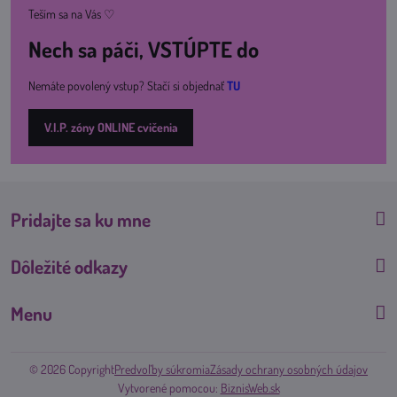
Teším sa na Vás ♡
Nech sa páči, VSTÚPTE do
Nemáte povolený vstup? Stačí si objednať
TU
V.I.P. zóny ONLINE cvičenia
Pridajte sa ku mne
Dôležité odkazy
Menu
©
2026
Copyright
Predvoľby súkromia
Zásady ochrany osobných údajov
Vytvorené pomocou:
BiznisWeb.sk