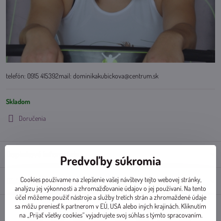
telefón: 0915 415392mail: dominikakubickova@centrum.sk
Skladom
Doručenia
Doplnkové informácie
Predvoľby súkromia
Cookies používame na zlepšenie vašej návštevy tejto webovej stránky,
Diskusia
0
analýzu jej výkonnosti a zhromažďovanie údajov o jej používaní. Na tento
účel môžeme použiť nástroje a služby tretích strán a zhromaždené údaje
sa môžu preniesť k partnerom v EÚ, USA alebo iných krajinách. Kliknutím
na „Prijať všetky cookies“ vyjadrujete svoj súhlas s týmto spracovaním.
Facebook
Twitter
Bluesky
Pinterest
Reddit
LinkedIn
WhatsApp
E-