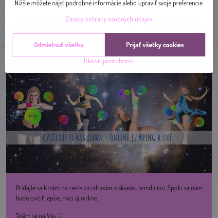
mail
Nižšie môžete nájsť podrobné informácie alebo upraviť svoje preferencie.
Zásady ochrany osobných údajov
Predchádzajúci produkt
Nasledujúci produkt
Odmietnuť všetko
Prijať všetky cookies
Ukázať podrobnosti
Pridajte sa k nám na ceste za zdravím a skvelou kondíciou. Spolu sa nám
bude cvičiť lepšie, hoci aj online.
Teším sa na Vás ♡