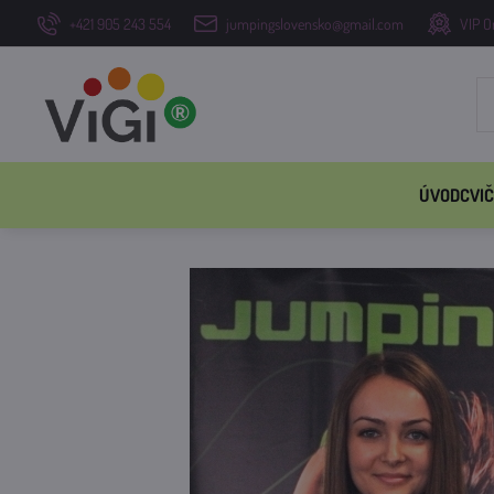
+421 905 243 554
jumpingslovensko@gmail.com
VIP O
ÚVOD
CVIČ