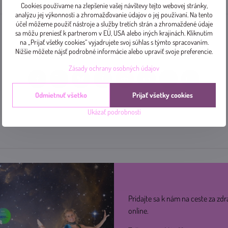
Cookies používame na zlepšenie vašej návštevy tejto webovej stránky,
analýzu jej výkonnosti a zhromažďovanie údajov o jej používaní. Na tento
účel môžeme použiť nástroje a služby tretích strán a zhromaždené údaje
sa môžu preniesť k partnerom v EÚ, USA alebo iných krajinách. Kliknutím
na „Prijať všetky cookies“ vyjadrujete svoj súhlas s týmto spracovaním.
Nižšie môžete nájsť podrobné informácie alebo upraviť svoje preferencie.
Zásady ochrany osobných údajov
Facebook
Twitter
Bluesky
Pinterest
Reddit
LinkedIn
WhatsApp
E-
mail
Odmietnuť všetko
Prijať všetky cookies
Ukázať podrobnosti
Pridajte sa k nám na ceste za zdr
online.