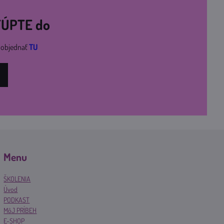
STÚPTE do
i objednať
TU
Menu
ŠKOLENIA
Úvod
PODKAST
MôJ PRÍBEH
E-SHOP