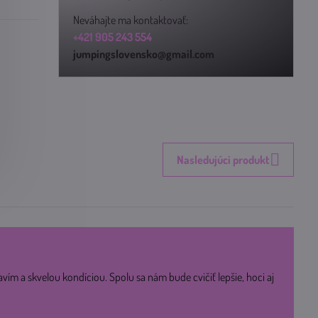
Neváhajte ma kontaktovať:
+421 905 243 554
jumpingslovensko@gmail.com
Nasledujúci produkt
avím a skvelou kondíciou. Spolu sa nám bude cvičiť lepšie, hoci aj