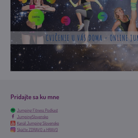
Pridajte sa ku mne
Jumping Fitness Podkast
JumpingSlovensko
Kanál Jumping Slovensko
Skáčte ZDRAVO a HRAVO