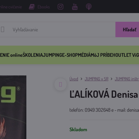
nline cvičenie
Ebooks
Hľadať
ENIE online
ŠKOLENIA
JUMPING
E-SHOP
MÉDIÁ
MôJ PRÍBEH
OUTLET ViG
Úvod
JUMPING v SR
JUMPING inštru
ĽALÍKOVÁ Denisa
telefón: 0949 302648 e - mail: denis
Skladom