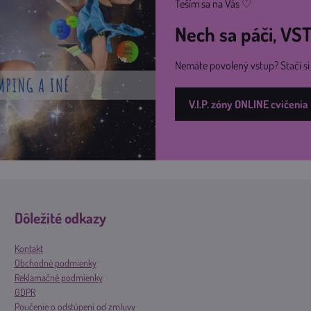
Teším sa na Vás ♡
Nech sa páči, V
Nemáte povolený vstup? Stačí s
V.I.P. zóny ONLINE cvičenia
Dôležité odkazy
Kontakt
Obchodné podmienky
Reklamačné podmienky
GDPR
Poučenie o odstúpení od zmluvy