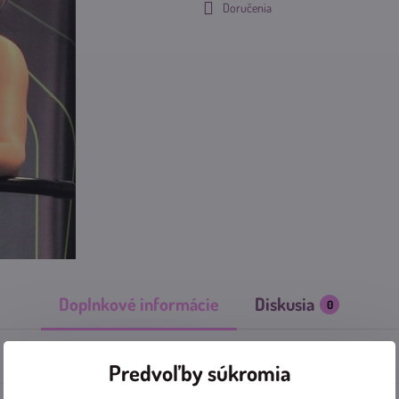
Doručenia
Doplnkové informácie
Diskusia
0
Predvoľby súkromia