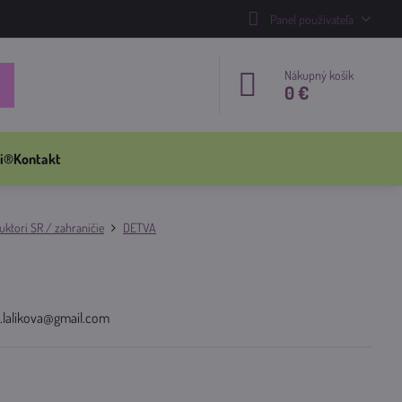
Panel používateľa
Nákupný košík
0 €
i®
Kontakt
ktori SR / zahraničie
DETVA
a.lalikova@gmail.com