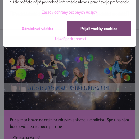
mail
Nižšie môžete nájsť podrobné informácie alebo upraviť svoje preferencie.
Zásady ochrany osobných údajov
Predchádzajúci produkt
Nasledujúci produkt
Odmietnuť všetko
Prijať všetky cookies
Ukázať podrobnosti
Pridajte sa k nám na ceste za zdravím a skvelou kondíciou. Spolu sa nám
bude cvičiť lepšie, hoci aj online.
Teším sa na Vás ♡