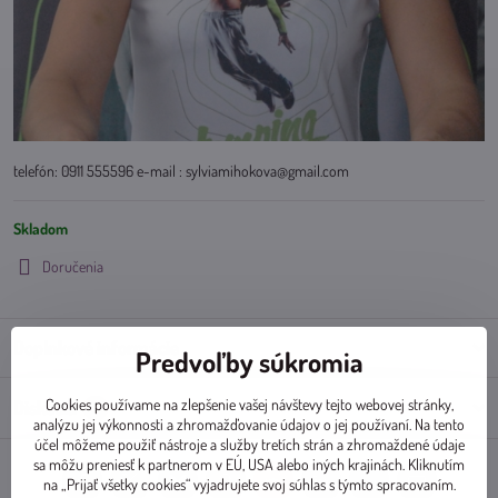
telefón: 0911 555596 e-mail : sylviamihokova@gmail.com
Skladom
Doručenia
Doplnkové informácie
Predvoľby súkromia
Cookies používame na zlepšenie vašej návštevy tejto webovej stránky,
Diskusia
0
analýzu jej výkonnosti a zhromažďovanie údajov o jej používaní. Na tento
účel môžeme použiť nástroje a služby tretích strán a zhromaždené údaje
sa môžu preniesť k partnerom v EÚ, USA alebo iných krajinách. Kliknutím
na „Prijať všetky cookies“ vyjadrujete svoj súhlas s týmto spracovaním.
Facebook
Twitter
Bluesky
Pinterest
Reddit
LinkedIn
WhatsApp
E-