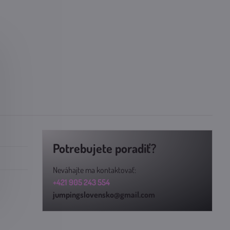
Potrebujete poradiť?
Neváhajte ma kontaktovať:
+421 905 243 554
jumpingslovensko@gmail.com