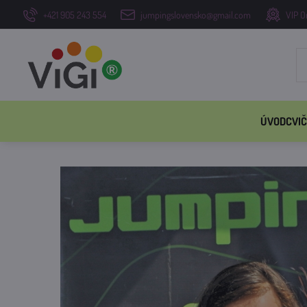
+421 905 243 554
jumpingslovensko@gmail.com
VIP O
ÚVOD
CVIČ