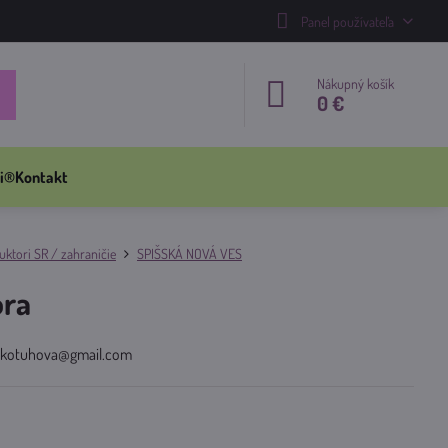
Panel používateľa
Nákupný košík
0 €
i®
Kontakt
ktori SR / zahraničie
SPIŠSKÁ NOVÁ VES
ra
ra.kotuhova@gmail.com