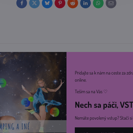
Facebook
Twitter
Bluesky
Pinterest
Reddit
LinkedIn
WhatsApp
E-
mail
Pridajte sa k nám na ceste za zdr
online.
Teším sa na Vás ♡
Nech sa páči, V
Nemáte povolený vstup? Stačí s