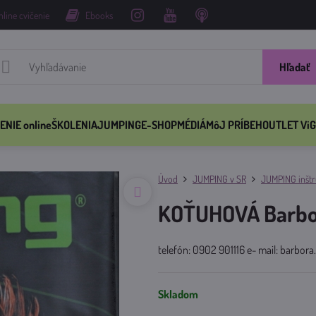
nline cvičenie
Ebooks
Hľadať
ENIE online
ŠKOLENIA
JUMPING
E-SHOP
MÉDIÁ
MôJ PRÍBEH
OUTLET ViG
Úvod
JUMPING v SR
JUMPING inštru
KOŤUHOVÁ Barbo
telefón: 0902 901116 e- mail: barbo
Skladom