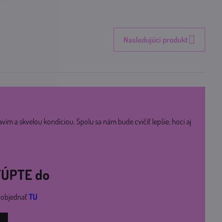
Nasledujúci produkt
avím a skvelou kondíciou. Spolu sa nám bude cvičiť lepšie, hoci aj
STÚPTE do
i objednať
TU