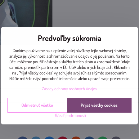
Predvoľby súkromia
Cookies používame na zlepšenie vašej návštevy tejto webovej stránky,
analýzu jej výkonnosti a zhromažďovanie údajov o jej používaní. Na tento
Doplnkové informácie
Diskusia
0
účel môžeme použiť nástroje a služby tretích strán a zhromaždené údaje
sa môžu preniesť k partnerom v EÚ, USA alebo iných krajinách. Kliknutím
na „Prijať všetky cookies“ vyjadrujete svoj súhlas s týmto spracovaním.
Nižšie môžete nájsť podrobné informácie alebo upraviť svoje preferencie.
Zásady ochrany osobných údajov
Odmietnuť všetko
Prijať všetky cookies
Ukázať podrobnosti