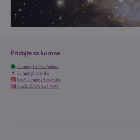
Pridajte sa ku mne
Jumping Fitness Podkast
JumpingSlovensko
Kanál Jumping Slovensko
Skáčte ZDRAVO a HRAVO