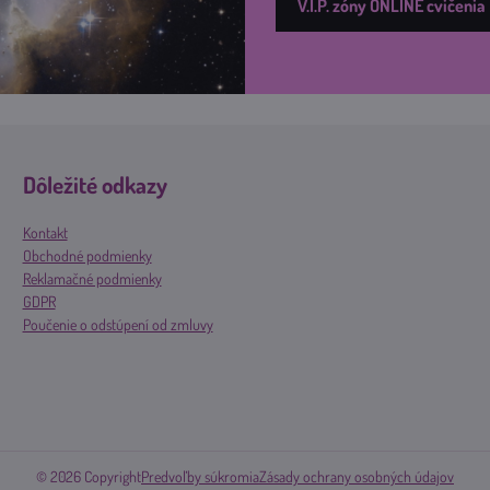
V.I.P. zóny ONLINE cvičenia
Dôležité odkazy
Kontakt
Obchodné podmienky
Reklamačné podmienky
GDPR
Poučenie o odstúpení od zmluvy
©
2026
Copyright
Predvoľby súkromia
Zásady ochrany osobných údajov