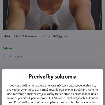
telefón: 0917 339048 e-mail : martin.gonda5@gmail.com
Skladom
Doručenia
Doplnkové informácie
Predvoľby súkromia
Cookies používame na zlepšenie vašej návštevy tejto webovej stránky,
Diskusia
0
analýzu jej výkonnosti a zhromažďovanie údajov o jej používaní. Na tento
účel môžeme použiť nástroje a služby tretích strán a zhromaždené údaje
sa môžu preniesť k partnerom v EÚ, USA alebo iných krajinách. Kliknutím
na „Prijať všetky cookies“ vyjadrujete svoj súhlas s týmto spracovaním.
Facebook
Twitter
Bluesky
Pinterest
Reddit
LinkedIn
WhatsApp
E-