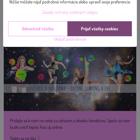
mail
Nižšie môžete nájsť podrobné informácie alebo upraviť svoje preferencie.
Zásady ochrany osobných údajov
Predchádzajúci produkt
Nasledujúci produkt
Odmietnuť všetko
Prijať všetky cookies
Ukázať podrobnosti
Pridajte sa k nám na ceste za zdravím a skvelou kondíciou. Spolu sa nám
bude cvičiť lepšie, hoci aj online.
Teším sa na Vás ♡