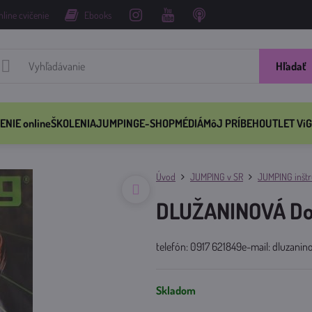
nline cvičenie
Ebooks
Hľadať
ENIE online
ŠKOLENIA
JUMPING
E-SHOP
MÉDIÁ
MôJ PRÍBEH
OUTLET ViG
Úvod
JUMPING v SR
JUMPING inštru
DLUŽANINOVÁ Do
telefón: 0917 621849e-mail: dluzani
Skladom