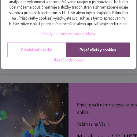
analýzu jej výkonnosti a zhromažďovanie údajov o jej používaní. Na tento
účel môžeme použiť nástroje a služby tretích strán a zhromaždené údaje
sa môžu preniesť k partnerom v EÚ, USA alebo iných krajinách. Kliknutím
na „Prijať všetky cookies“ vyjadrujete svoj súhlas s týmto spracovaním.
Nižšie môžete nájsť podrobné informácie alebo upraviť svoje preferencie.
Zásady ochrany osobných údajov
Facebook
Twitter
Bluesky
Pinterest
Reddit
LinkedIn
WhatsApp
E-
mail
Odmietnuť všetko
Prijať všetky cookies
Ukázať podrobnosti
Pridajte sa k nám na ceste za zdr
online.
Teším sa na Vás ♡