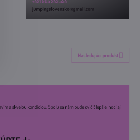
+421 905 243 554
jumpingslovensko@gmail.com
Nasledujúci produkt
avím a skvelou kondíciou. Spolu sa nám bude cvičiť lepšie, hoci aj