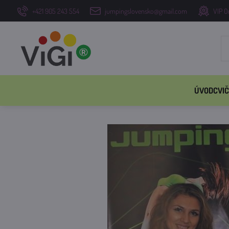
+421 905 243 554
jumpingslovensko@gmail.com
VIP O
ÚVOD
CVIČ