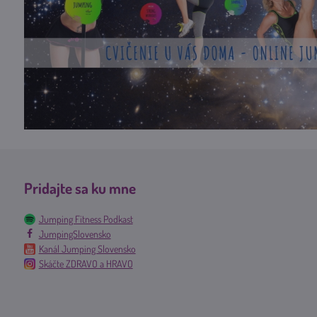
Pridajte sa ku mne
Jumping Fitness Podkast
JumpingSlovensko
Kanál Jumping Slovensko
Skáčte ZDRAVO a HRAVO