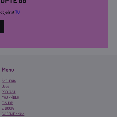
STÚPTE do
i objednať
TU
Menu
ŠKOLENIA
Úvod
PODKAST
MôJ PRÍBEH
E-SHOP
E-BOOKs
CVIČENIE online