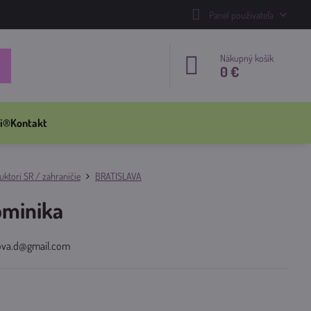
Panel používateľa
Nákupný košík
0 €
i®
Kontakt
ktori SR / zahraničie
BRATISLAVA
minika
nova.d@gmail.com