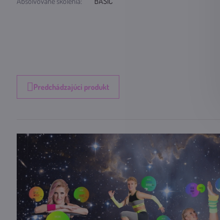
Absolvované školenia:
BASIC
Predchádzajúci produkt