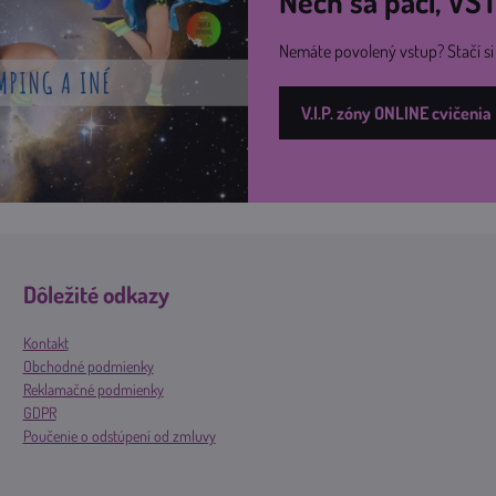
Nech sa páči, V
Nemáte povolený vstup? Stačí s
V.I.P. zóny ONLINE cvičenia
Dôležité odkazy
Kontakt
Obchodné podmienky
Reklamačné podmienky
GDPR
Poučenie o odstúpení od zmluvy