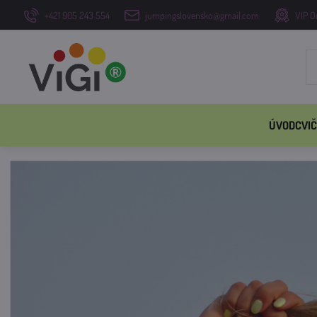
+421 905 243 554
jumpingslovensko@gmail.com
VIP O
ÚVOD
CVIČ