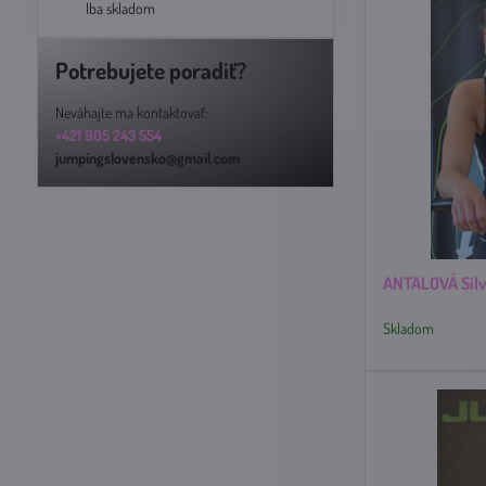
Iba skladom
Potrebujete poradiť?
Neváhajte ma kontaktovať:
+421 905 243 554
jumpingslovensko@gmail.com
ANTALOVÁ Silv
Skladom