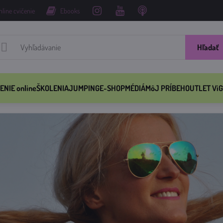
nline cvičenie
Ebooks
Hľadať
ENIE online
ŠKOLENIA
JUMPING
E-SHOP
MÉDIÁ
MôJ PRÍBEH
OUTLET ViG