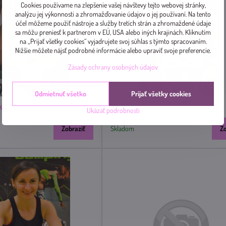
Cookies používame na zlepšenie vašej návštevy tejto webovej stránky,
analýzu jej výkonnosti a zhromažďovanie údajov o jej používaní. Na tento
účel môžeme použiť nástroje a služby tretích strán a zhromaždené údaje
sa môžu preniesť k partnerom v EÚ, USA alebo iných krajinách. Kliknutím
na „Prijať všetky cookies“ vyjadrujete svoj súhlas s týmto spracovaním.
Nižšie môžete nájsť podrobné informácie alebo upraviť svoje preferencie.
Zásady ochrany osobných údajov
Odmietnuť všetko
Prijať všetky cookies
laudia
PORUBSKÁ Petronela
Ukázať podrobnosti
Zobraziť
Skladom
Z