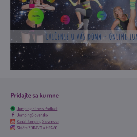
Pridajte sa ku mne
Jumping Fitness Podkast
JumpingSlovensko
Kanál Jumping Slovensko
Skáčte ZDRAVO a HRAVO