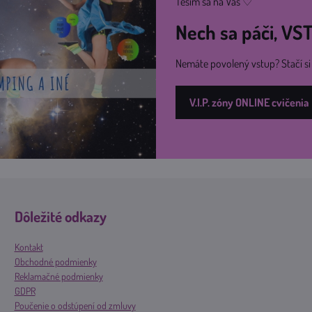
Teším sa na Vás ♡
Nech sa páči, V
Nemáte povolený vstup? Stačí s
V.I.P. zóny ONLINE cvičenia
Dôležité odkazy
Kontakt
Obchodné podmienky
Reklamačné podmienky
GDPR
Poučenie o odstúpení od zmluvy