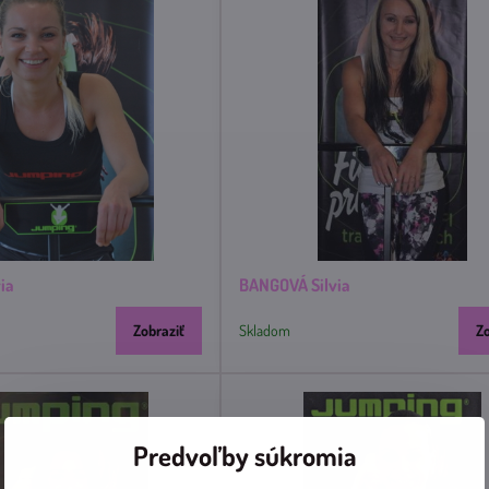
ia
BANGOVÁ Silvia
Zobraziť
Skladom
Z
Predvoľby súkromia