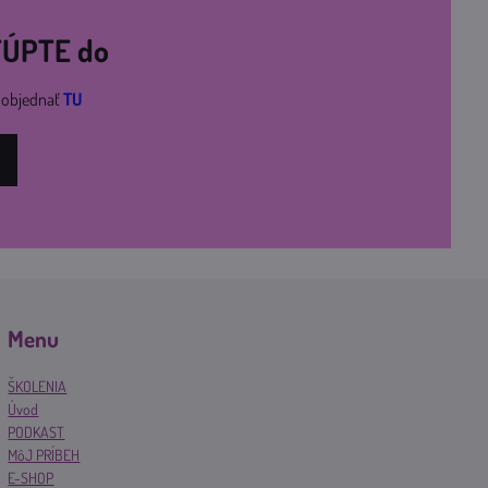
STÚPTE do
i objednať
TU
Menu
ŠKOLENIA
Úvod
PODKAST
MôJ PRÍBEH
E-SHOP