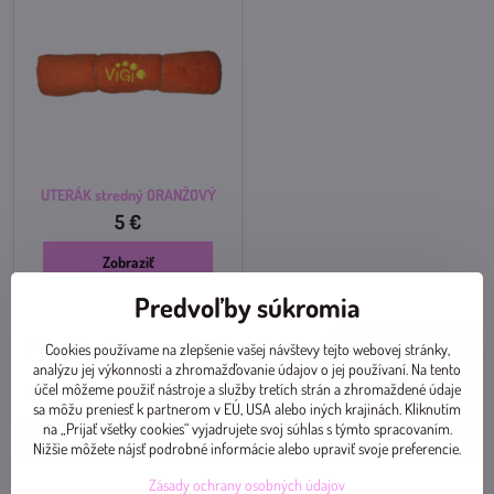
UTERÁK stredný ORANŽOVÝ
5 €
Zobraziť
Predvoľby súkromia
Potrebujete poradiť?
Cookies používame na zlepšenie vašej návštevy tejto webovej stránky,
analýzu jej výkonnosti a zhromažďovanie údajov o jej používaní. Na tento
účel môžeme použiť nástroje a služby tretích strán a zhromaždené údaje
Neváhajte ma kontaktovať:
sa môžu preniesť k partnerom v EÚ, USA alebo iných krajinách. Kliknutím
+421 905 243 554
na „Prijať všetky cookies“ vyjadrujete svoj súhlas s týmto spracovaním.
jumpingslovensko@gmail.com
Nižšie môžete nájsť podrobné informácie alebo upraviť svoje preferencie.
Zásady ochrany osobných údajov