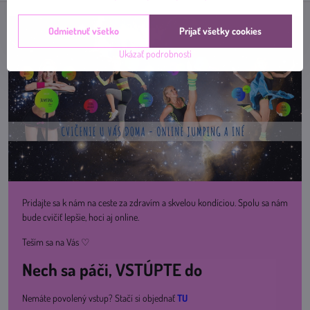
Odmietnuť všetko
Prijať všetky cookies
Ukázať podrobnosti
Pridajte sa k nám na ceste za zdravím a skvelou kondíciou. Spolu sa nám
bude cvičiť lepšie, hoci aj online.
Teším sa na Vás ♡
Nech sa páči, VSTÚPTE do
Nemáte povolený vstup? Stačí si objednať
TU