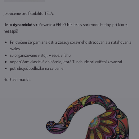
je cvičenie pre flexibilitu TELA.
Je to
dynamické
strečovanie a PRUŽENIE tela v sprievode hudby, pri ktorej
nezaspíš.
Pri cvičení čerpám znalosti a zásady správneho strečovania a naťahovania
svalov.
sú organizované v stoji, v sede, v ľahu
odporúčam elastické oblečenie, ktoré Ti nebude pri cvičení zavadzať
potrebuješ podložku na cvičenie
BuĎ ako mačka..