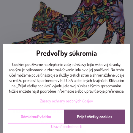
Predvoľby súkromia
Cookies používame na zlepšenie vašej návštevy tejto webovej stránky,
analýzu jej výkonnosti a zhromažďovanie údajov o jej používaní. Na tento
účel môžeme použiť nástroje a služby tretích strán a zhromaždené údaje
sa môžu preniesť k partnerom v EÚ, USA alebo iných krajinách. Kliknutím
na „Prijať všetky cookies“ vyjadrujete svoj súhlas s týmto spracovaním.
Nižšie môžete nájsť podrobné informácie alebo upraviť svoje preferencie.
Zásady ochrany osobných údajov
Videá Youtube sú blokované Voľbami súkromia
Odmietnuť všetko
Prijať všetky cookies
Prajete si načítať Youtube video?
Ukázať podrobnosti