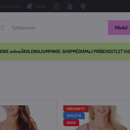
nline cvičenie
Ebooks
Hľadať
ENIE online
ŠKOLENIA
JUMPING
E-SHOP
MÉDIÁ
MôJ PRÍBEH
OUTLET ViG
ONE&ONLY!!!
OUTLET 10
AKCIA