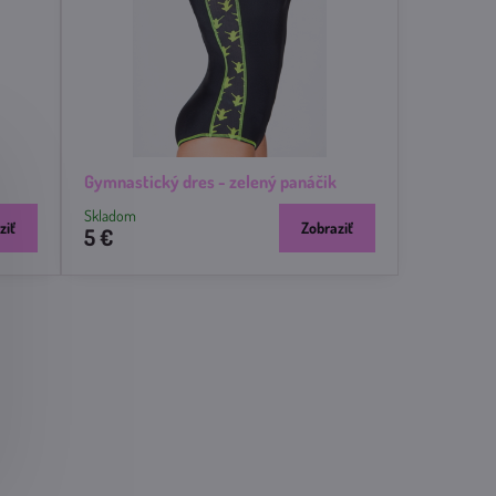
Gymnastický dres - zelený panáčik
Skladom
ziť
Zobraziť
5 €