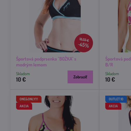
18,33 €
45%
Športová podprsenka "BOŽKA" s
Športová po
modrým lemom
B/R
Skladom
Skladom
Zobraziť
10 €
10 €
ONE&ONLY!!!
OUTLET 10
AKCIA
AKCIA