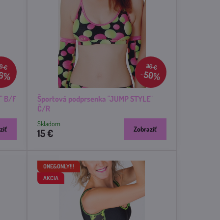
0 €
30 €
6%
50%
" B/F
Športová podprsenka "JUMP STYLE"
Č/R
Skladom
ziť
Zobraziť
15 €
ONE&ONLY!!!
AKCIA