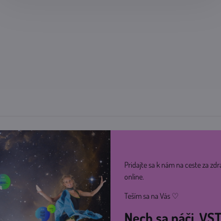
Pridajte sa k nám na ceste za zdr
online.
Teším sa na Vás ♡
Nech sa páči, V