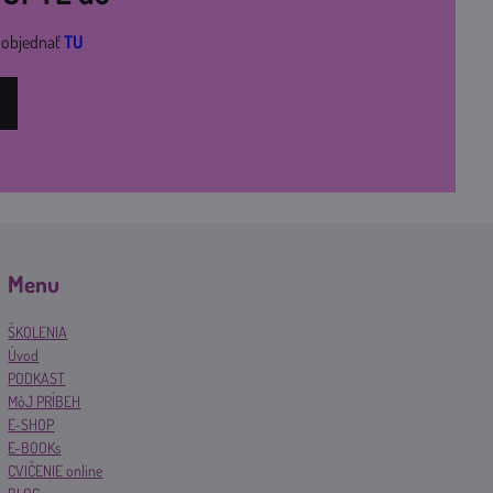
i objednať
TU
Menu
ŠKOLENIA
Úvod
PODKAST
MôJ PRÍBEH
E-SHOP
E-BOOKs
CVIČENIE online