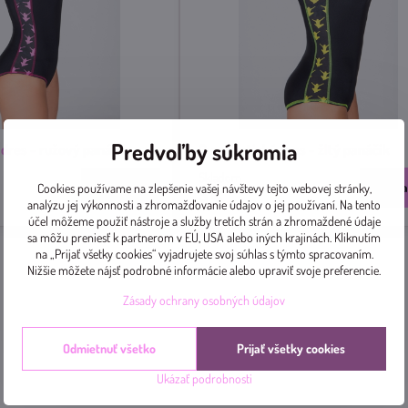
Predvoľby súkromia
dres - ružový panáčik
Gymnastický dres - žltý panáčik
Skladom
Zobraziť
Zobra
Cookies používame na zlepšenie vašej návštevy tejto webovej stránky,
5 €
analýzu jej výkonnosti a zhromažďovanie údajov o jej používaní. Na tento
účel môžeme použiť nástroje a služby tretích strán a zhromaždené údaje
sa môžu preniesť k partnerom v EÚ, USA alebo iných krajinách. Kliknutím
na „Prijať všetky cookies“ vyjadrujete svoj súhlas s týmto spracovaním.
Nižšie môžete nájsť podrobné informácie alebo upraviť svoje preferencie.
Zásady ochrany osobných údajov
Odmietnuť všetko
Prijať všetky cookies
Ukázať podrobnosti