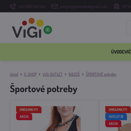
+421 905 243 554
jumpingslovensko@gmail.com
VIP O
ÚVOD
CVIČ
Úvod
E-SHOP
ViGi OUTLET
BAZOŠ
ŠPORTOVÉ potreby
Športové potreby
ONE&ONLY!!!
ONE&ONLY!!!
AKCIA
OUTLET 10
AKCIA