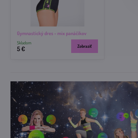
Gymnastický dres - mix panáčikov
Skladom
Zobraziť
5 €