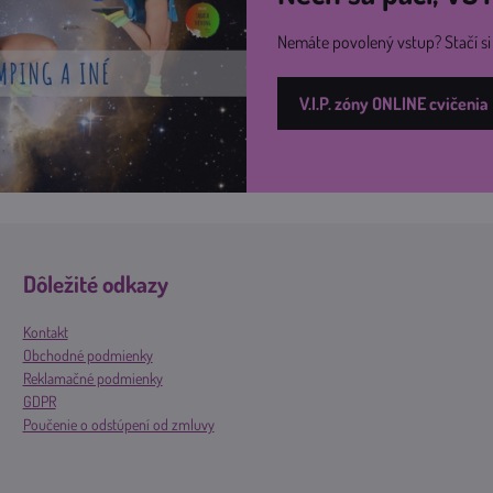
Nemáte povolený vstup? Stačí s
V.I.P. zóny ONLINE cvičenia
Dôležité odkazy
Kontakt
Obchodné podmienky
Reklamačné podmienky
GDPR
Poučenie o odstúpení od zmluvy