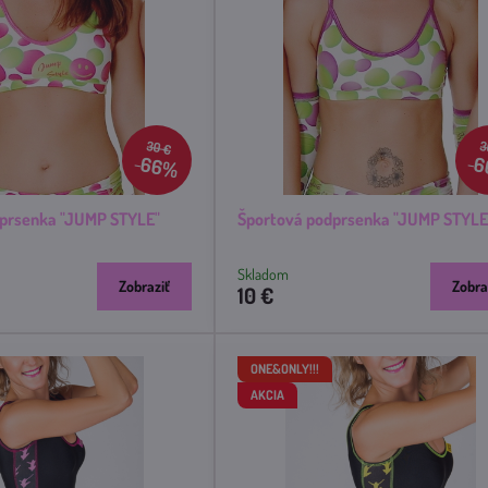
30 €
3
66%
6
dprsenka "JUMP STYLE"
Športová podprsenka "JUMP STYLE
Skladom
Zobraziť
Zobra
10 €
ONE&ONLY!!!
AKCIA