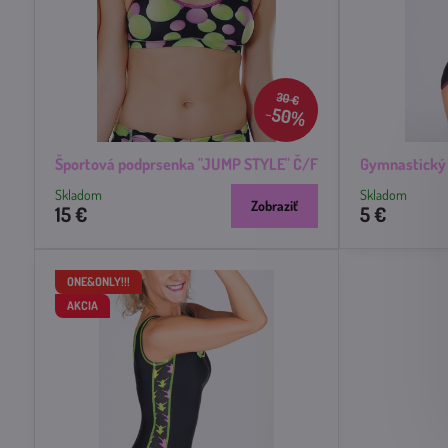
30 €
50%
Športová podprsenka "JUMP STYLE" Č/F
Gymnastický 
Skladom
Skladom
Zobraziť
15 €
5 €
ONE&ONLY!!!
AKCIA