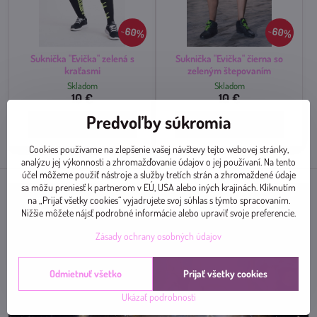
60%
60%
Suknička "Evička" zelená s
Suknička "Evička" čierna so
kraťasmi
zeleným štepovaním
Skladom
Skladom
10 €
10 €
Predvoľby súkromia
Zobraziť
Zobraziť
Cookies používame na zlepšenie vašej návštevy tejto webovej stránky,
analýzu jej výkonnosti a zhromažďovanie údajov o jej používaní. Na tento
účel môžeme použiť nástroje a služby tretích strán a zhromaždené údaje
sa môžu preniesť k partnerom v EÚ, USA alebo iných krajinách. Kliknutím
na „Prijať všetky cookies“ vyjadrujete svoj súhlas s týmto spracovaním.
Nižšie môžete nájsť podrobné informácie alebo upraviť svoje preferencie.
Zásady ochrany osobných údajov
Odmietnuť všetko
Prijať všetky cookies
Ukázať podrobnosti