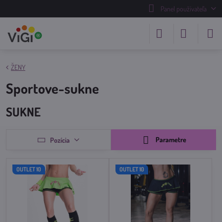
Panel používateľa
ŽENY
Sportove-sukne
SUKNE
Parametre
Pozícia
OUTLET 10
OUTLET 10