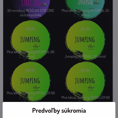
30 minútový REGELAX STREČING
Plná lekcia Jumping INTERVAL 55
na trampolínke
minút
Plná lekcia Jumping INTERVAL 60
minút
Jumping INTERVAL 30 minút
Plná lekcia Jumping FATKILLER 60
min
Plná lekcia Jumping FATKILLER 60
Predvoľby súkromia