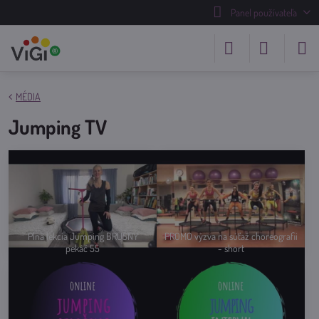
Panel používateľa
MÉDIA
Jumping TV
Plná lekcia Jumping BRUŠNÝ
PROMO výzva na súťaž choreografii
pekáč 55
- short