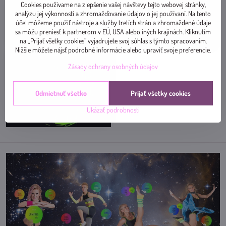
Cookies používame na zlepšenie vašej návštevy tejto webovej stránky,
analýzu jej výkonnosti a zhromažďovanie údajov o jej používaní. Na tento
účel môžeme použiť nástroje a služby tretích strán a zhromaždené údaje
sa môžu preniesť k partnerom v EÚ, USA alebo iných krajinách. Kliknutím
TaBATA - paže
TABATA - brušné svaly
na „Prijať všetky cookies“ vyjadrujete svoj súhlas s týmto spracovaním.
Nižšie môžete nájsť podrobné informácie alebo upraviť svoje preferencie.
Zásady ochrany osobných údajov
Odmietnuť všetko
Prijať všetky cookies
Ukázať podrobnosti
TABATA - dance