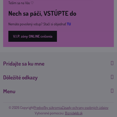
Teším sa na Vás ♡
Nech sa páči, VSTÚPTE do
Nemáte povolený vstup? Stačí si objednať
TU
V.I.P. zóny ONLINE cvičenia
Pridajte sa ku mne
Dôležité odkazy
Menu
©
2026
Copyright
Predvoľby súkromia
Zásady ochrany osobných údajov
Vytvorené pomocou:
BiznisWeb.sk