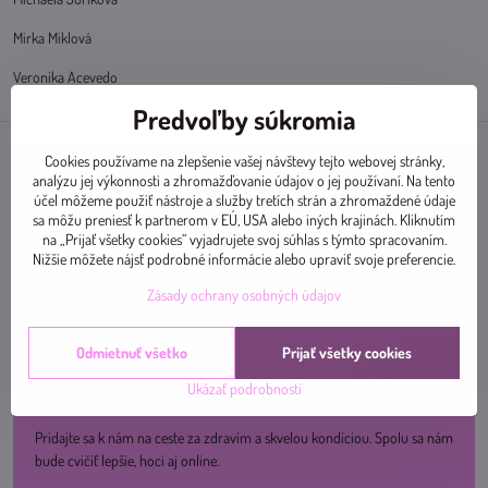
Mirka Miklová
Veronika Acevedo
Predvoľby súkromia
Cookies používame na zlepšenie vašej návštevy tejto webovej stránky,
analýzu jej výkonnosti a zhromažďovanie údajov o jej používaní. Na tento
účel môžeme použiť nástroje a služby tretích strán a zhromaždené údaje
sa môžu preniesť k partnerom v EÚ, USA alebo iných krajinách. Kliknutím
na „Prijať všetky cookies“ vyjadrujete svoj súhlas s týmto spracovaním.
Nižšie môžete nájsť podrobné informácie alebo upraviť svoje preferencie.
Zásady ochrany osobných údajov
Odmietnuť všetko
Prijať všetky cookies
Ukázať podrobnosti
Pridajte sa k nám na ceste za zdravím a skvelou kondíciou. Spolu sa nám
bude cvičiť lepšie, hoci aj online.