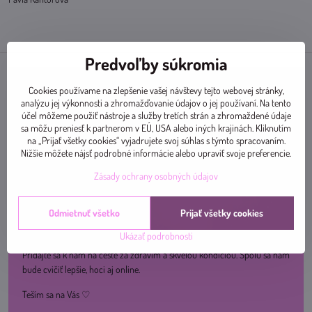
Predvoľby súkromia
Cookies používame na zlepšenie vašej návštevy tejto webovej stránky,
analýzu jej výkonnosti a zhromažďovanie údajov o jej používaní. Na tento
účel môžeme použiť nástroje a služby tretích strán a zhromaždené údaje
sa môžu preniesť k partnerom v EÚ, USA alebo iných krajinách. Kliknutím
na „Prijať všetky cookies“ vyjadrujete svoj súhlas s týmto spracovaním.
Nižšie môžete nájsť podrobné informácie alebo upraviť svoje preferencie.
Zásady ochrany osobných údajov
Odmietnuť všetko
Prijať všetky cookies
Ukázať podrobnosti
Pridajte sa k nám na ceste za zdravím a skvelou kondíciou. Spolu sa nám
bude cvičiť lepšie, hoci aj online.
Teším sa na Vás ♡