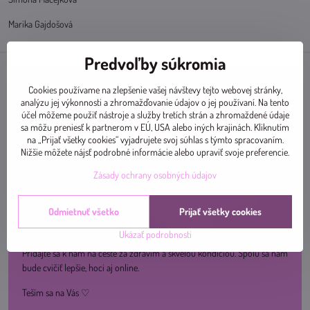
Marika Gajdošová
Predvoľby súkromia
Cookies používame na zlepšenie vašej návštevy tejto webovej stránky,
analýzu jej výkonnosti a zhromažďovanie údajov o jej používaní. Na tento
účel môžeme použiť nástroje a služby tretích strán a zhromaždené údaje
sa môžu preniesť k partnerom v EÚ, USA alebo iných krajinách. Kliknutím
na „Prijať všetky cookies“ vyjadrujete svoj súhlas s týmto spracovaním.
Nižšie môžete nájsť podrobné informácie alebo upraviť svoje preferencie.
Zásady ochrany osobných údajov
Odmietnuť všetko
Prijať všetky cookies
Ukázať podrobnosti
Pridajte sa k nám na ceste za zdravím a skvelou kondíciou. Spolu sa nám
bude cvičiť lepšie, hoci aj online.
Teším sa na Vás ♡