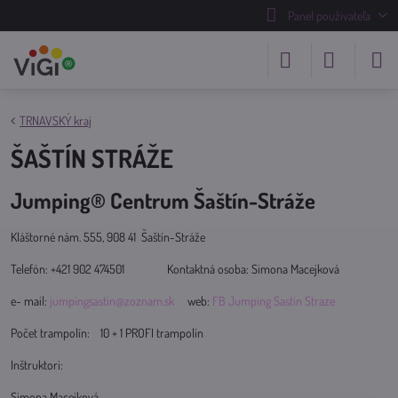
Panel používateľa
TRNAVSKÝ kraj
ŠAŠTÍN STRÁŽE
Jumping® Centrum Šaštín-Stráže
Kláštorné nám. 555, 908 41 Šaštín-Stráže
Telefón: +421 902 474501 Kontaktná osoba: Simona Macejková
e- mail:
jumpingsastin@zoznam.sk
web:
FB Jumping Sastin Straze
Počet trampolín: 10 + 1 PROFI trampolín
Inštruktori:
Simona Macejková