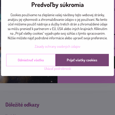
Predvoľby súkromia
Pridajte sa k nám na ceste za zdr
Cookies používame na zlepšenie vašej návštevy tejto webovej stránky,
online.
analýzu jej výkonnosti a zhromažďovanie údajov o jej používaní. Na tento
účel môžeme použiť nástroje a služby tretích strán a zhromaždené údaje
Teším sa na Vás ♡
sa môžu preniesť k partnerom v EÚ, USA alebo iných krajinách. Kliknutím
na „Prijať všetky cookies“ vyjadrujete svoj súhlas s týmto spracovaním.
Nech sa páči, V
Nižšie môžete nájsť podrobné informácie alebo upraviť svoje preferencie.
Zásady ochrany osobných údajov
Nemáte povolený vstup? Stačí s
Odmietnuť všetko
Prijať všetky cookies
V.I.P. zóny ONLINE cvičenia
Ukázať podrobnosti
Dôležité odkazy