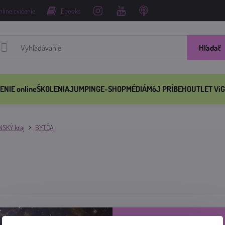
nline cvičenie
Ebooks
Hľadať
ENIE online
ŠKOLENIA
JUMPING
E-SHOP
MÉDIÁ
MôJ PRÍBEH
OUTLET ViG
NSKÝ kraj
BYTČA