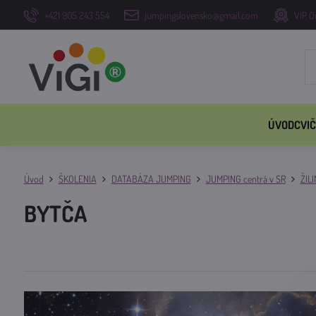
+421 905 243 554
jumpingslovensko@gmail.com
VIP O
ÚVOD
CVIČ
Úvod
ŠKOLENIA
DATABÁZA JUMPING
JUMPING centrá v SR
ŽILI
BYTČA